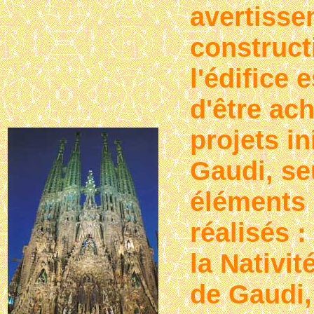
avertisse
construct
l'édifice e
d'être ac
projets in
Gaudi, se
éléments 
réalisés :
la Nativit
de Gaudi,