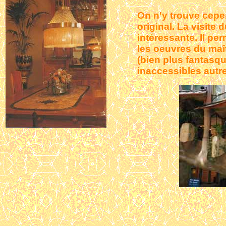
On n'y trouve cepe
original. La visit
intéressante. Il pe
les oeuvres du maî
(bien plus fantasq
inaccessibles autr