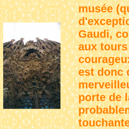
musée (qu
d'excepti
Gaudi, c
aux tours
courageux
est donc 
merveille
porte de l
probablem
touchante