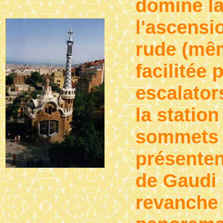
domine la 
l'ascensi
rude (mêm
facilitée
escalator
la station
sommets 
présenten
de Gaudi 
revanche