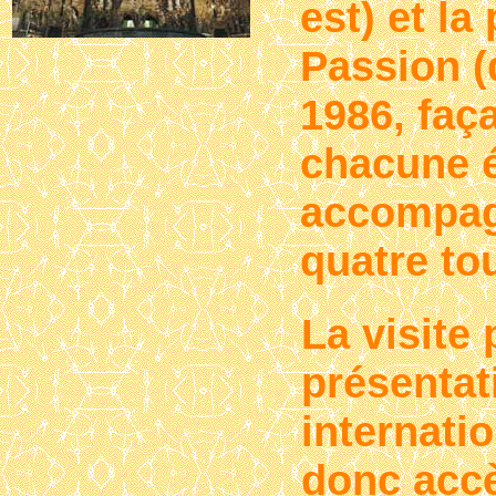
est) et la
Passion (
1986, faç
chacune é
accompag
quatre to
La visite
présentat
internati
donc accè