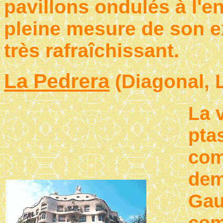
pavillons ondulés à l'en
pleine mesure de son ex
très rafraîchissant.
La Pedrera
(Diagonal, 
La 
pta
com
dem
Gau
com